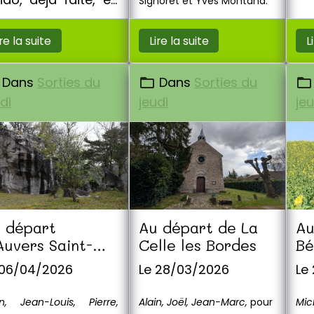
Signoret et Yves Montand.
e-et-Loir.
ire la suite
Lire la suite
L
Dans
Sorties du
Dans
Sorties du
di
jeudi
jeu
 départ
Au départ de La
Au
Auvers Saint-
Celle les Bordes
Bé
orges
Ve
 06/04/2026
Le 28/03/2026
Le
in, Jean-Louis, Pierre,
Alain, Joël, Jean-Marc,
pour
Mic