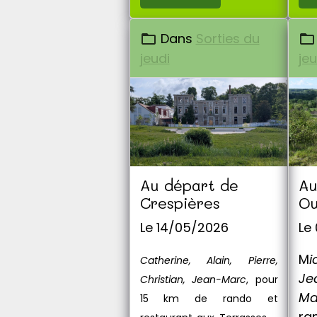
Dans
Sorties du
jeudi
jeu
Au départ de
Au
Crespières
Ou
Le 14/05/2026
Le
M
i
Catherine, Alain, Pierre,
Je
Christian, Jean-Marc
, pour
M
15 km de rando et
ra