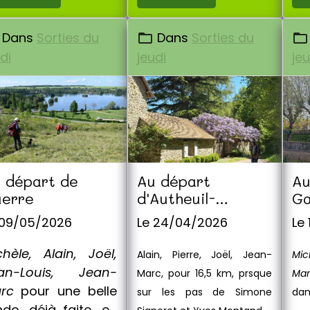
Dans
Sorties du
Dans
Sorties du
di
jeudi
jeu
 départ de
Au départ
Au
erre
d'Autheuil-
Ga
Authouillet
 09/05/2026
Le 24/04/2026
Le
chèle, Alain, Joël,
Alain, Pierre, Joël, Jean-
Mic
an-Louis, Jean-
Marc, pour 16,5 km, prsque
Ma
arc
pour une belle
sur les pas de Simone
dan
ndo, déjà faite, en