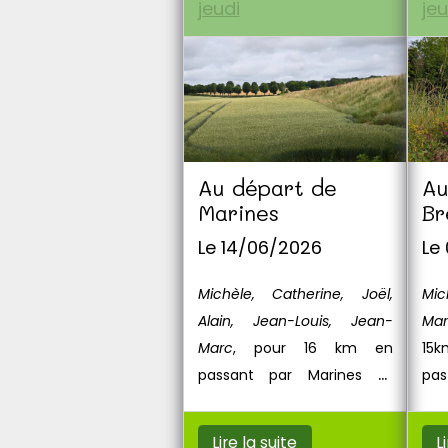
jeudi
jeu
Au départ de
Au
Marines
Br
Le 14/06/2026
Le
Michèle, Catherine, Joël,
Mic
Alain, Jean-Louis, Jean-
Mar
Marc
, pour 16 km en
15k
passant par Marines et
pas
Bréançon.
Lire la suite
L