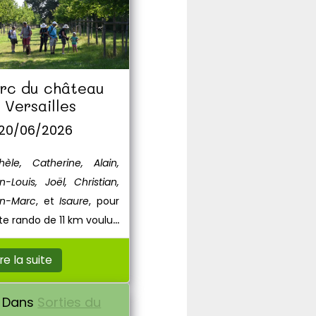
rc du château
 Versailles
 20/06/2026
hèle, Catherine, Alain,
n-Louis, Joël, Christian,
n-Marc
, et
Isaure
, pour
te rando de 11 km voulue
îcheur.
ire la suite
Dans
Sorties du