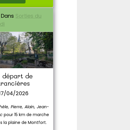
Dans
Sorties du
di
 départ de
rancières
 17/04/2026
hèle, Pierre, Alain, Jean-
rc
pour 15 km de marche
s la plaine de Montfort.