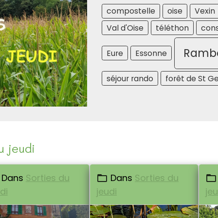
compostelle
oise
Vexin
Val d'Oise
téléthon
cons
Rambo
Eure
Essonne
séjour rando
forêt de St G
u jeudi
Dans
Sorties du
Dans
Sorties du
di
jeudi
jeu