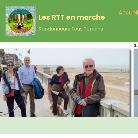
Accuei
Les RTT en marche
Randonneurs Tous Terrains