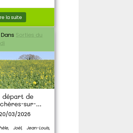
ire la suite
Dans
Sorties du
di
 départ de
chères-sur-
sgre
 20/03/2026
hèle, Joël, Jean-Louis,