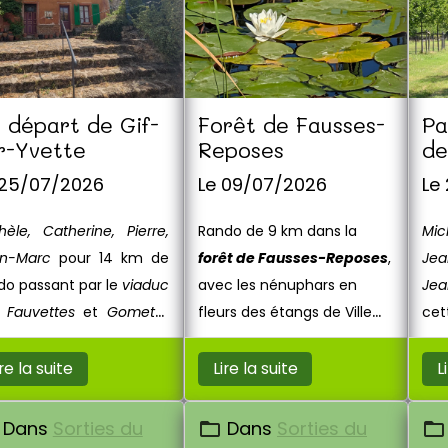
 départ de Gif-
Forêt de Fausses-
Pa
r-Yvette
Reposes
de
 25/07/2026
Le 09/07/2026
Le
hèle, Catherine, Pierre,
Rando de 9 km dans la
Mic
n-Marc
pour 14 km de
forêt de Fausses-Reposes
,
Jea
do passant par le
viaduc
avec les nénuphars en
Jea
 Fauvettes
et
Gometz-
fleurs des étangs de Ville
cet
Chatel
.
d'Avray.
fra
ire la suite
Lire la suite
L
Dans
Sorties du
Dans
Sorties du