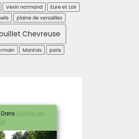
Vexin normand
Eure et Loir
eils
plaine de versailles
uillet Chevreuse
ermain
Mantois
paris
Dans
Sorties du
di