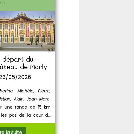
di
 départ du
âteau de Marly
 23/05/2026
herine, Michèle, Pierre,
istian, Alain, Jean-Marc
,
r une rando de 15 km
 les pas de la cour de
s XIV.
ire la suite