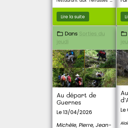
restaurant aux Terrasses à
Eur
Crespières.
Lire la suite
L
Dans
Sorties du
jeudi
jeu
Au
Au départ de
d'
Guernes
Ge
Le
Le 13/04/2026
Ala
Michèle, Pierre, Jean-