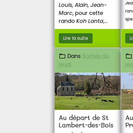
Jea
Louis, Alain, Jean-
ran
Marc
, pour cette
spe
rando
Koh Lanta
,
But
belle et pleine de
surprises.
Lire la suite
L
Dans
Sorties du
jeudi
jeu
Au départ de St
Au
Lambert-des-Bois
Pr