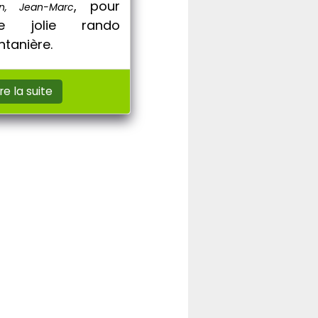
, pour
in, Jean-Marc
ne jolie rando
ntanière.
ire la suite