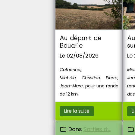
Au départ de
Au
Bouafle
su
Le 02/08/2026
Le
Catherine,
Mic
Michèle, Christian, Pierre,
Jea
Jean-Marc
, pour une rando
ran
de 12 km.
des
le-
Lire la suite
L
Dans
Sorties du