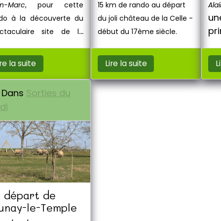
n-Marc
, pour cette
15 km de rando au départ
Ala
u
do à la découverte du
du joli château de la Celle -
pri
ctaculaire site de la
début du 17ème siècle.
.
te des Puits
ire la suite
Lire la suite
L
Dans
Sorties du
di
 départ de
unay-le-Temple