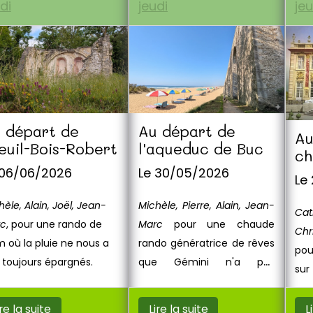
di
jeudi
jeu
 départ de
Au départ de
Au
euil-Bois-Robert
l'aqueduc de Buc
ch
 06/06/2026
Le 30/05/2026
Le
hèle, Alain, Joël, Jean-
Michèle, Pierre, Alain, Jean-
Cat
c
, pour une rando de
Marc
pour une chaude
Chr
m où la pluie ne nous a
rando génératrice de rêves
pou
 toujours épargnés.
que Gémini n'a pas
sur
manqué de filmer.
Loui
ire la suite
Lire la suite
L