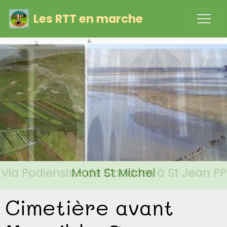
Les RTT en marche
Via Podiensis - de Condom à St Jean PP
Mont St Michel
Cimetière avant