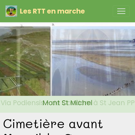
Les RTT en marche
Via Podiensis - de Condom à St Jean PP
Mont St Michel
Cimetière avant