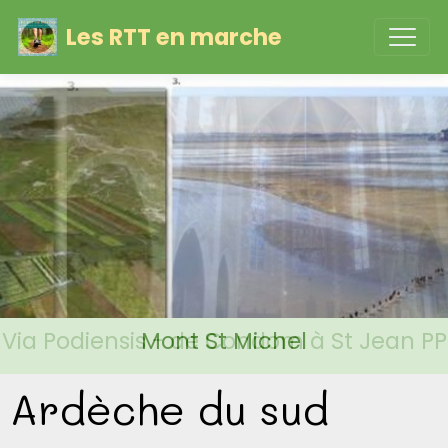
Les RTT en marche
Via Podiensis - de Condom à St Jean PP
Mont St Michel
Ardèche du sud