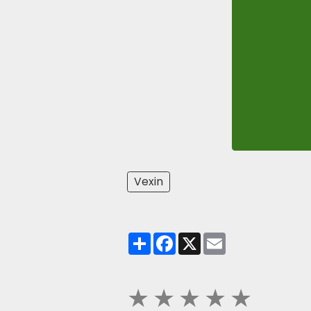
Vexin
Partager
Facebook
X
Email
★
★
★
★
★