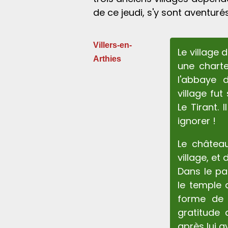
de ce jeudi, s'y sont aventuré
Villers-en-
Le village 
Arthies
une charte
l'abbaye d
village fu
Le Tirant.
ignorer !
Le château
village, et
Dans le pa
le temple 
forme de 
gratitude
après lui 