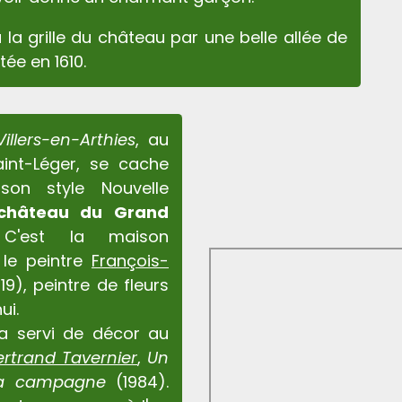
 la grille du château par une belle allée de
ntée en 1610.
Villers-en-Arthies
, au
nt-Léger, se cache
son style Nouvelle
château du Grand
 C'est la maison
 le peintre
François-
19), peintre de fleurs
hui.
a servi de décor au
ertrand Tavernier
,
Un
la campagne
(1984).