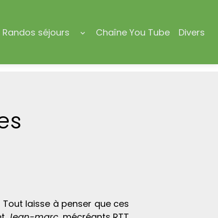
Randos séjours
Chaîne You Tube
Divers
es
s. Tout laisse à penser que ces
et
Jean-marc
, mécréants RTT