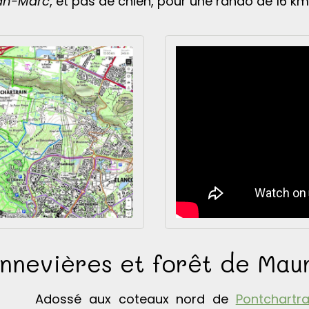
Jean-Marc
, et pas de chien, pour une rando de 16 km
nevières et forêt de Mau
Adossé aux coteaux nord de
Pontchartra