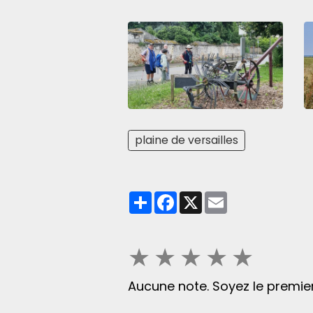
plaine de versailles
Partager
Facebook
X
Email
★
★
★
★
★
Aucune note. Soyez le premier