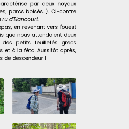
 caractérise par deux noyaux
res, parcs boisés…). Ci-contre
u
ru d'Elancourt
.
epas, en revenant vers l'ouest
ois que nous attendaient deux
des petits feuilletés grecs
 et à la féta. Aussitôt après,
és de descendeur !