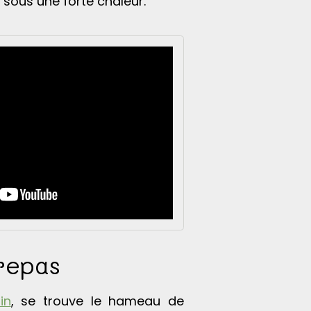
 sous une forte chaleur.
repas
in
, se trouve le hameau de