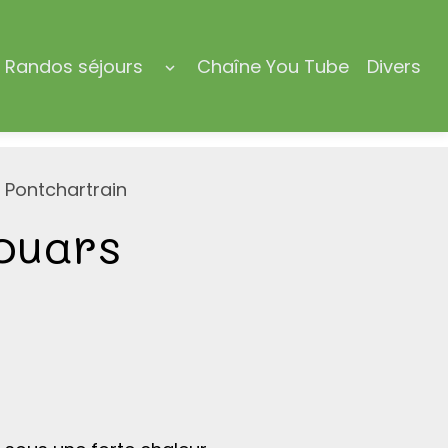
Randos séjours
Chaîne You Tube
Divers
 Pontchartrain
ouars