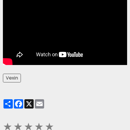
Vexin
Partager
Facebook
X
Email
★
★
★
★
★