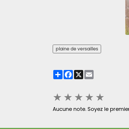
plaine de versailles
Partager
Facebook
X
Email
★
★
★
★
★
Aucune note. Soyez le premier