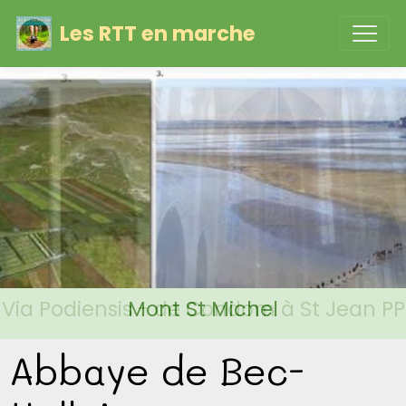
Les RTT en marche
Via Podiensis - de Condom à St Jean PP
Mont St Michel
Abbaye de Bec-