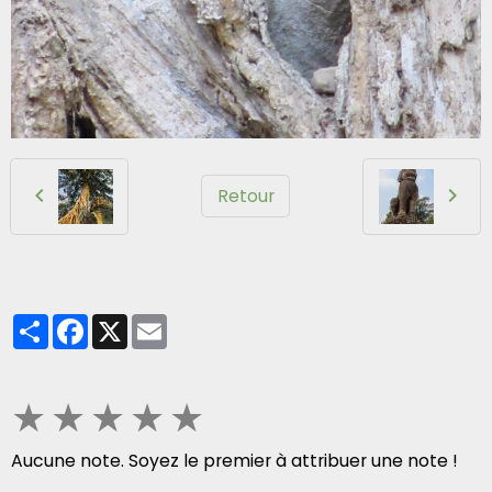
Retour
Partager
Facebook
X
Email
★
★
★
★
★
Aucune note. Soyez le premier à attribuer une note !