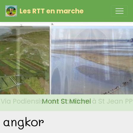
Les RTT en marche
Via Podiensis - de Condom à St Jean PP
Mont St Michel
angkor