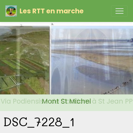
Les RTT en marche
Via Podiensis - de Condom à St Jean PP
Mont St Michel
DSC_7228_1