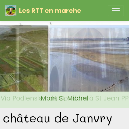
Les RTT en marche
Via Podiensis - de Condom à St Jean PP
Mont St Michel
château de Janvry