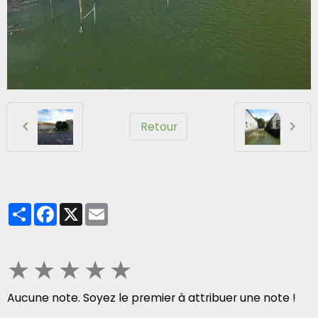
Retour
Partager
Facebook
X
Email
★
★
★
★
★
Aucune note. Soyez le premier à attribuer une note !