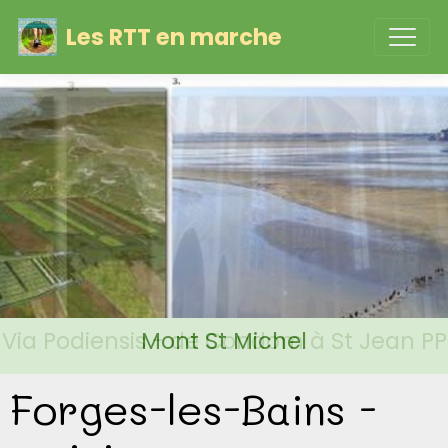
Les RTT en marche
Via Podiensis - de Condom à St Jean PP
Mont St Michel
Forges-les-Bains -