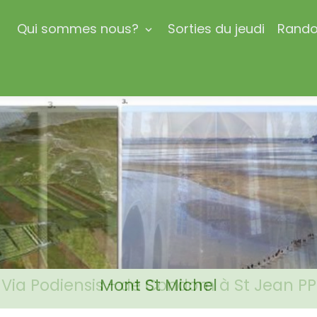
l
Qui sommes nous?
Sorties du jeudi
Rando
Via Podiensis - de Condom à St Jean PP