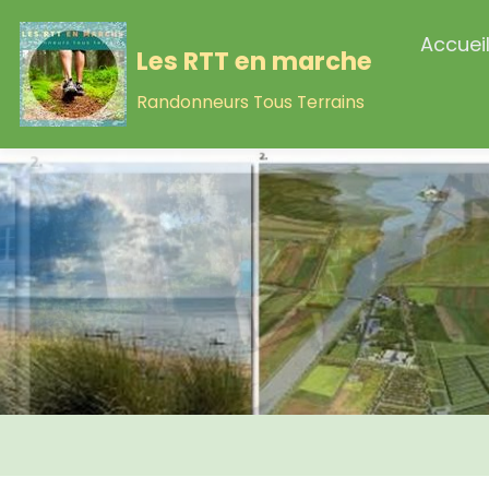
Accuei
Les RTT en marche
Randonneurs Tous Terrains