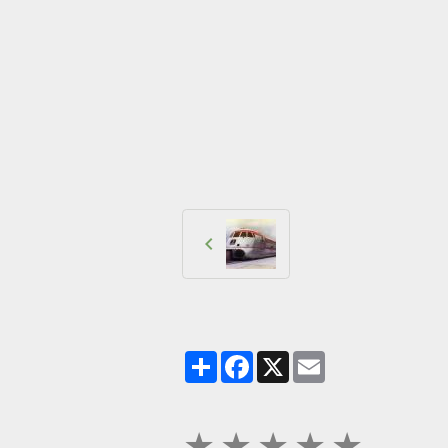
Partager
Facebook
X
Email
★
★
★
★
★