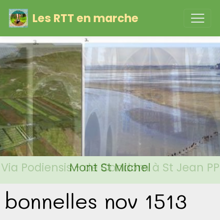
Les RTT en marche
Via Podiensis - de Condom à St Jean PP
Mont St Michel
bonnelles nov 1513