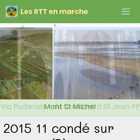
Les RTT en marche
Via Podiensis - de Condom à St Jean PP
Mont St Michel
2015 11 condé sur