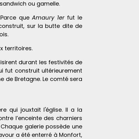
l sandwich ou gamelle.
? Parce que
Amaury 1er
fut le
nstruit, sur la butte dite de
ois.
 territoires.
irent durant les festivités de
i fut construit ultérieurement
ne de Bretagne. Le comté sera
ui jouxtait l'église. Il a la
ontre l’enceinte des charniers
e. Chaque galerie possède une
navour a été enterré à Monfort,