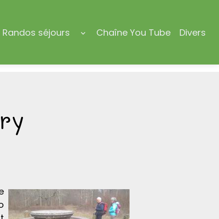
Randos séjours
Chaîne You Tube
Divers
ry
e
o
t