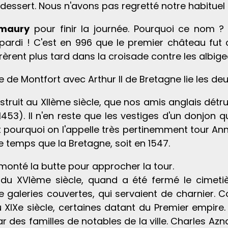
t dessert. Nous n'avons pas regretté notre habitue
Amaury
pour finir la journée. Pourquoi ce nom 
ardi ! C'est en 996 que le premier château fut co
trèrent plus tard dans la croisade contre les albige
 de Montfort avec Arthur II de Bretagne lie les deux
ruit au XIIème siècle, que nos amis anglais détruis
453). Il n'en reste que les vestiges d'un donjon qu
t pourquoi on l'appelle très pertinemment tour An
 temps que la Bretagne, soit en 1547.
monté la butte pour approcher la tour.
du XVIème siècle, quand a été fermé le cimetière q
de galeries couvertes, qui servaient de charnier. C
 XIXe siècle, certaines datant du Premier empir
r des familles de notables de la ville. Charles Az