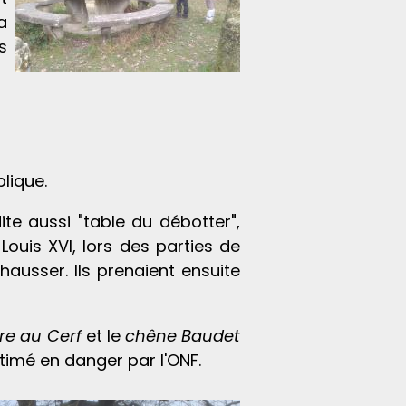
a
s
lique.
dite aussi "table du débotter",
ouis XVI, lors des parties de
hausser. Ils prenaient ensuite
re au Cerf
et le
chêne Baudet
timé en danger par l'ONF.