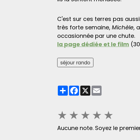
C'est sur ces terres pas auss
très forte semaine,
Michèle
, 
occasionnée par une chute.
la page dédiée et le film
(30
séjour rando
Partager
Facebook
X
Email
★
★
★
★
★
Aucune note. Soyez le premier