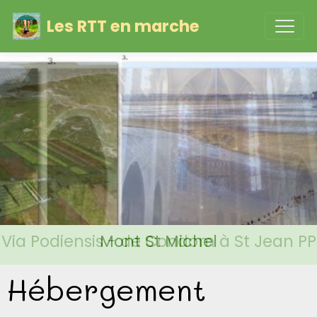
Les RTT en marche
Via Podiensis - de Condom à St Jean PP
Mont St Michel
Hébergement