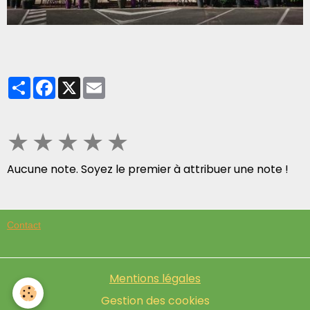
Partager
Facebook
X
Email
★
★
★
★
★
Aucune note. Soyez le premier à attribuer une note !
Contact
Mentions légales
Gestion des cookies