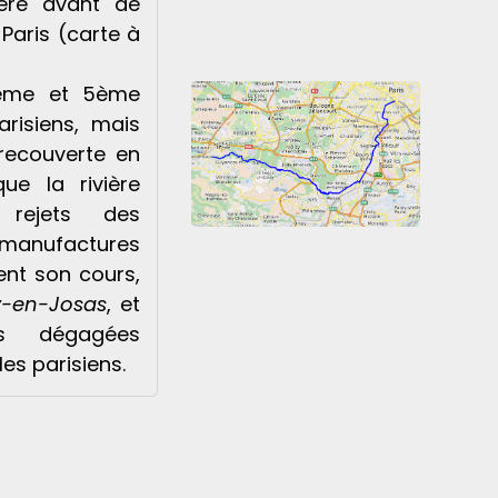
ière avant de
 Paris (carte à
13ème et 5ème
risiens, mais
recouverte en
que la rivière
s rejets des
anufactures
ient son cours,
-en-Josas
, et
s dégagées
es parisiens.