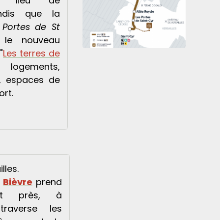
e lieu de
ndis que la
 Portes de St
le nouveau
"
Les terres de
 logements,
, espaces de
rt.
lles.
a
Bièvre
prend
ut près, à
traverse les