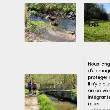
Nous longe
d'un magni
protéger 
Il n'y a p
on arrive
intégrant
murs.