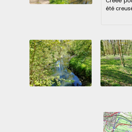
Créée pou
été creus