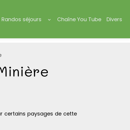
Randos séjours
Chaîne You Tube
Divers
e
 Minière
ar certains paysages de cette