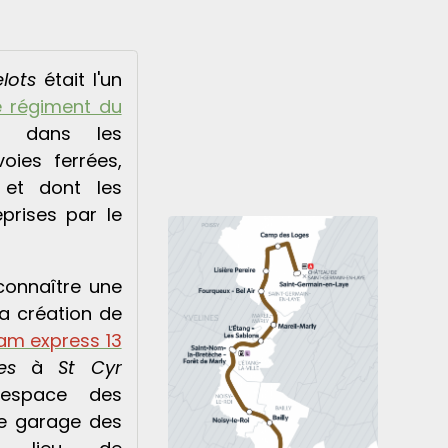
lots
était l'un
 régiment du
sé dans les
oies ferrées,
 et dont les
prises par le
 connaître une
la création de
ram express 13
es
à
St Cyr
 espace des
de garage des