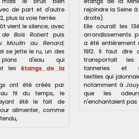
, mais le bruit bien
étangs de la Min
vec de part et d'autre
rejoindre la Seine à
12, plus la voie ferrée.
droite).
ôt vient le silence, avec
Elle courait les 
 de Bois Robert
puis
arrondissements pa
u Moulin au Renard
,
a été entièrement 
l se jette le ru, un des
1912. Il faut dire 
 plans d'eau qui
transportait le
nt les
étangs de la
tanneries et m
textiles qui jalonna
gs ont été créés par
notamment à
Jouy
au fil du temps, le
que les odeur
ayant été le fait de
n'enchantaient pas l
pour alimenter, comme
ntendu,