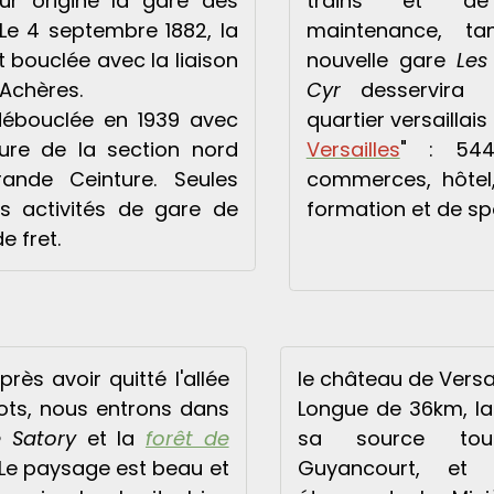
ur origine la gare des
trains et d
 Le 4 septembre 1882, la
maintenance, ta
t bouclée avec la liaison
nouvelle gare
Les
Achères.
Cyr
desservira 
"débouclée en 1939 avec
quartier versaillais 
ure de la section nord
Versailles
" : 544
ande Ceinture. Seules
commerces, hôtel
es activités de gare de
formation et de spo
e fret.
près avoir quitté l'allée
le château de Versai
ots, nous entrons dans
Longue de 36km, l
e Satory
et la
forêt de
sa source to
 Le paysage est beau et
Guyancourt, et 