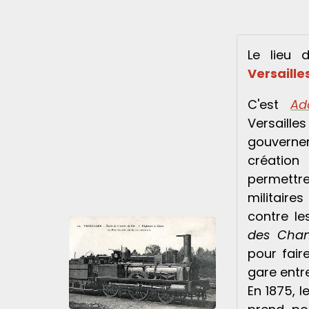
Le lieu 
Versaille
C'est
Ad
Versa
gouverne
créatio
permettr
militaire
contre l
des Chan
pour faire
gare entre
En 1875, 