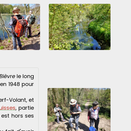
Bièvre
le long
en 1948 pour
erf-Volant, et
uisses
, partie
 est hors ses