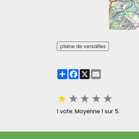
plaine de versailles
Partager
Facebook
X
Email
★
★
★
★
★
1
vote. Moyenne
1
sur 5.