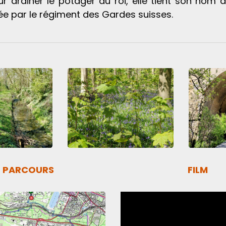
r drainer le potager du roi, elle tient son nom au
ée par le régiment des Gardes suisses.
PARCOURS
FILM