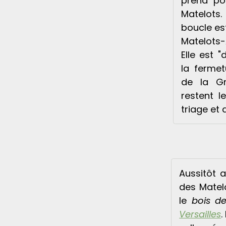
prend po
Matelots.
boucle es
Matelots-
Elle est 
la fermet
de la Gr
restent l
triage et d
Aussitôt a
des Matel
le
bois d
Versailles
.