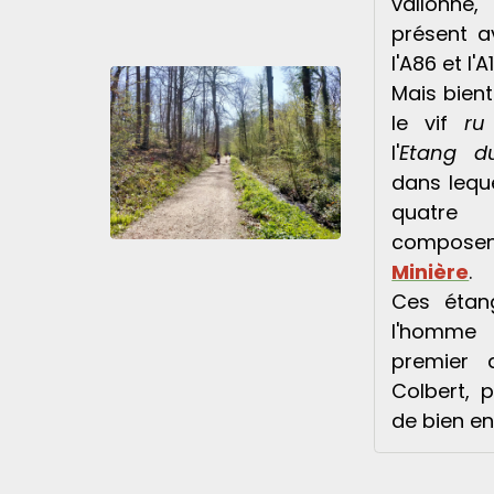
vallonné
présent a
l'A86 et l'A
Mais bient
le vif
ru
l'
Etang d
dans leque
quatre
compose
Minière
.
Ces étan
l'homme 
premier 
Colbert, 
de bien e