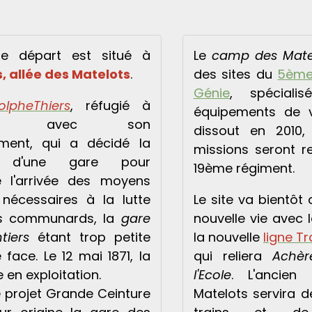
de départ est situé à
Le
camp des Mate
s, allée des Matelots
.
des sites du
5ème
Génie
, spéciali
olpheThiers
, réfugié à
équipements de v
illes avec son
dissout en 2010,
ment, qui a décidé la
missions seront re
n d'une gare pour
19ème régiment.
e l'arrivée des moyens
s nécessaires à la lutte
Le site va bientôt
es communards, la
gare
nouvelle vie avec 
tiers
étant trop petite
la nouvelle
ligne T
 face. Le 12 mai 1871, la
qui reliera
Achèr
 en exploitation.
l'Ecole
. L'ancien
le projet Grande Ceinture
Matelots servira 