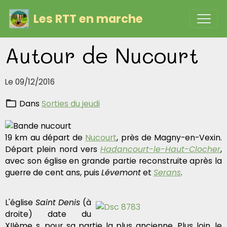
Les RTT en marche
Autour de Nucourt
Le 09/12/2016
Dans
Sorties du jeudi
19 km au départ de
Nucourt
, près de Magny-en-Vexin.
Départ plein nord vers
Hadancourt-le-Haut-Clocher
,
avec son église en grande partie reconstruite après la
guerre de cent ans, puis
Lévemont
et
Serans
.
L'église
Saint Denis
(à
droite) date du
XIIème s. pour sa partie la plus ancienne. Plus loin, le