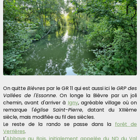
On quitte
Bièvres
par le GR 11 qui est aussi ici le
GRP des
Vallées de l'Essonne
. On longe la Bièvre par un joli
chemin, avant d'arriver à
Igny
, agréable village où on
remarque l'
église Saint-Pierre
, datant du XIIIème
siècle, mais modifiée au fil des siècles.
Le reste de la rando se passe dans la
forêt de
Verrières
.
L'
Abbaye au Bois, initialement appelée du ND du Val