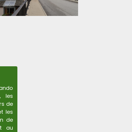
rando
, les
rs de
t les
in de
nt au