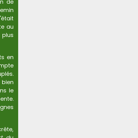
in de
hemin
était
te au
 plus
nts en
ompte
plés.
bien
ns le
ente.
ignes
rête,
rt du