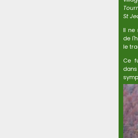
Tour
St J
Il ne
de l'
le tr
Ce f
dans
symp