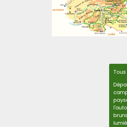
Tous 
Dépar
camp
paysa
l'aut
bruns
lumi