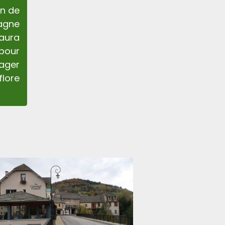
on de
agne
aura
pour
tager
flore