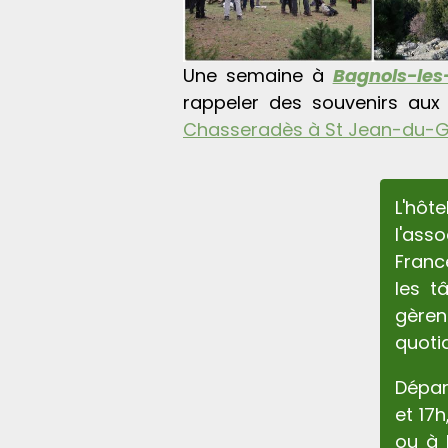
Une semaine à
Bagnols-les
rappeler des souvenirs aux
Chasseradès à St Jean-du-
L'hôte
l'ass
Franc
les t
gère
quoti
Dépar
et 17h
ou à 