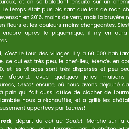
tureux, et en se baladant ensuite sur un chem
. Le temps était plus plaisant que lors de mon c
evenson en 2016, moins de vent, mais la bruyère n'
en fleurs et les couleurs moins changeantes. Sies
il encore après le pique-nique, il n'y en aura
res.
i
, c'est le tour des villages. Il y a 60 000 habita
e, ce qui est très peu, le chef-lieu,
Mende
, en c
0, et les villages sont très dispersés et peu peu
ac
d'abord, avec quelques jolies maisons 
aurées,
Oultet
ensuite, où nous avons déjeuné da
à pain qui fait aussi office de clocher de tourm
lambée nous a réchauffés, et a grillé les châta
cieusement apportées par
Laurent
.
redi
, départ du
col du Goulet.
Marche sur la c
ge de
Felgeas,
pour terminer par le
château-fo