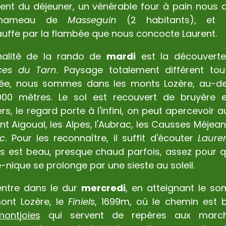
nt du déjeuner, un vénérable four à pain nous a
hameau de
Masseguin
(2 habitants), et 
uffe par la flambée que nous concocte Laurent.
inalité de la rando de
mardi
est la découvert
ces du Tarn
. Paysage totalement différent tou
née, nous sommes dans les monts Lozère, au-d
000 mètres. Le sol est recouvert de bruyère 
rs, le regard porte à l'infini, on peut apercevoir a
nt Aigoual, les Alpes, l'Aubrac, les Causses Méjean
ac
. Pour les reconnaître, il suffit d'écouter
Laure
s est beau, presque chaud parfois, assez pour q
-nique se prolonge par une sieste au soleil.
entre dans le dur
mercredi
, en atteignant le s
ont Lozère, le
Finiels
, 1699m, où le chemin est 
montjoies
qui servent de repères aux march