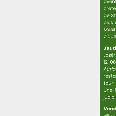
aven
crête
de St
plus 
sole
d'aut
Jeud
Lozèr
12 00
Auri
rest
four 
Une f
judi
Vend
villa