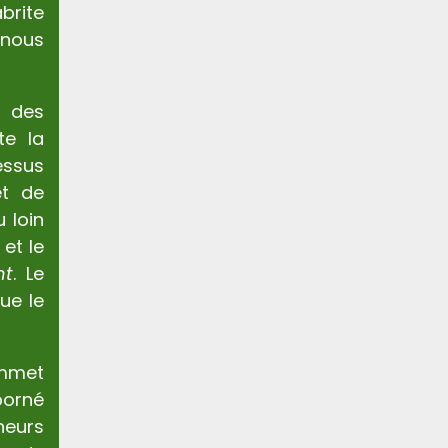
brite
nous
e des
te la
essus
et de
u loin
 et le
nt
. Le
ue le
ommet
borné
eurs