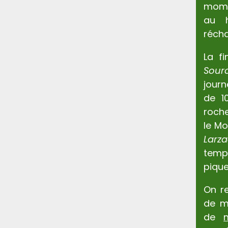
mome
au 
récha
La f
Sour
jour
de 1
roche
le Mo
Larz
temp
pique
On r
de m
de