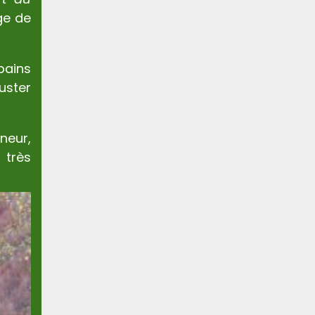
age de
bains
guster
neur,
très