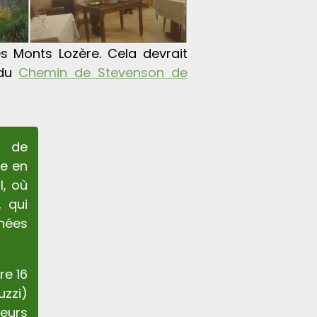
 Monts Lozère. Cela devrait
 du
Chemin de Stevenson de
 de
ne en
l, où
, qui
nées
re 16
uzzi)
neurs