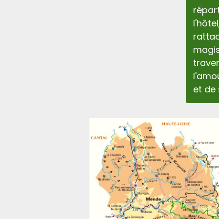
répar
l'hôt
ratta
magi
traver
l'amo
et de