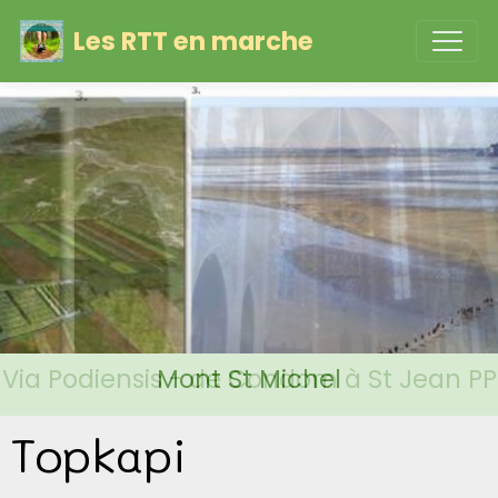
Les RTT en marche
Via Podiensis - de Condom à St Jean PP
Mont St Michel
Topkapi