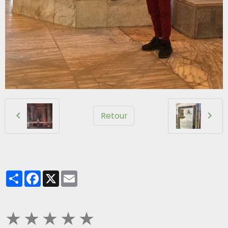
Retour
Partager
Facebook
X
Email
★
★
★
★
★