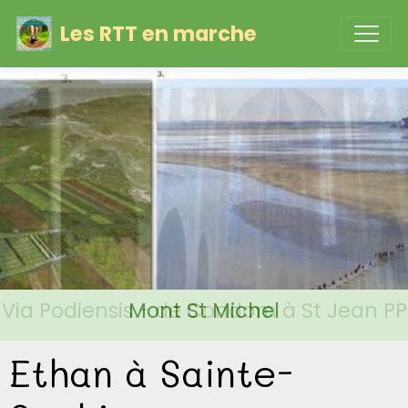
Les RTT en marche
Via Podiensis - de Condom à St Jean PP
Mont St Michel
Ethan à Sainte-