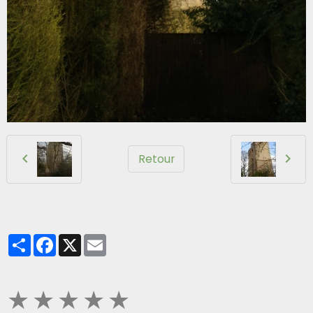
Retour
Partager
Facebook
X
Email
★
★
★
★
★