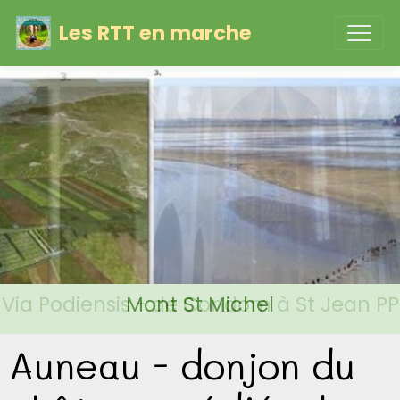
Les RTT en marche
Via Podiensis - de Condom à St Jean PP
Mont St Michel
Auneau - donjon du