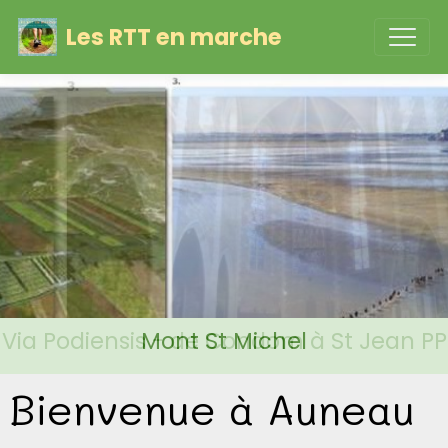
Les RTT en marche
Via Podiensis - de Condom à St Jean PP
Mont St Michel
Bienvenue à Auneau