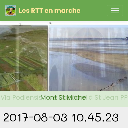
Les RTT en marche
Via Podiensis - de Condom à St Jean PP
Mont St Michel
2017-08-03 10.45.23