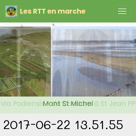
Les RTT en marche
Via Podiensis - de Condom à St Jean PP
Mont St Michel
2017-06-22 13.51.55