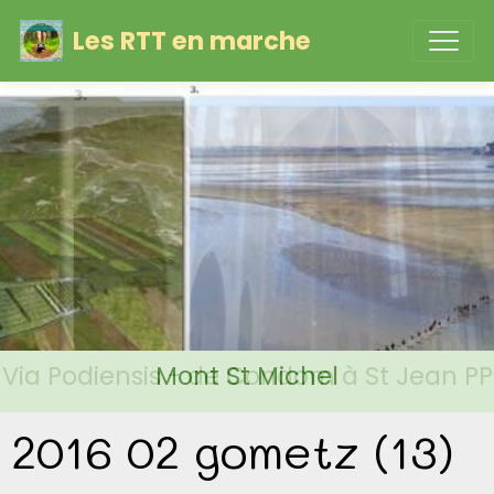
Les RTT en marche
Via Podiensis - de Condom à St Jean PP
Mont St Michel
2016 02 gometz (13)