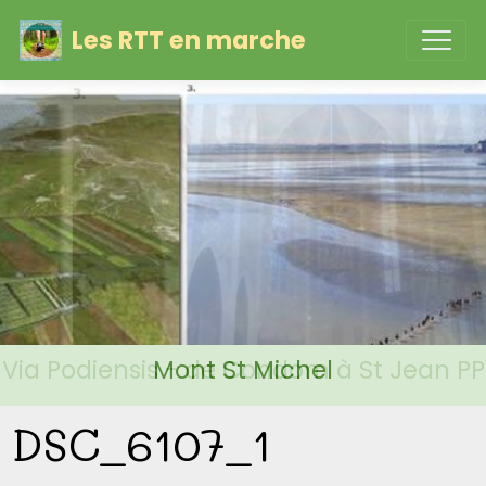
Les RTT en marche
Via Podiensis - de Condom à St Jean PP
Mont St Michel
DSC_6107_1