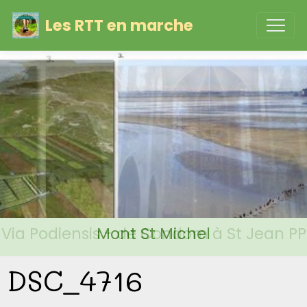
Les RTT en marche
Via Podiensis - de Condom à St Jean PP
Mont St Michel
DSC_4716