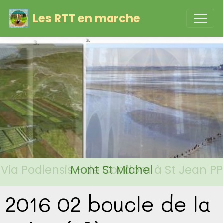
Les RTT en marche
Via Podiensis - de Condom à St Jean PP
Mont St Michel
2016 02 boucle de la