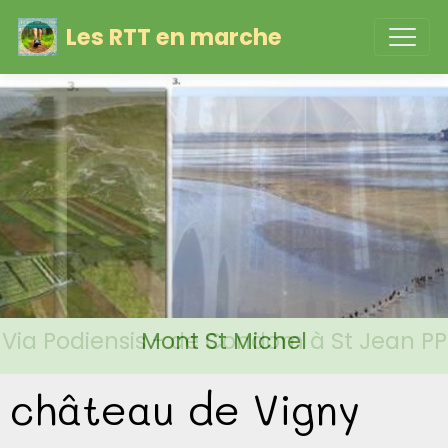
Les RTT en marche
Via Podiensis - de Condom à St Jean PP
Mont St Michel
château de Vigny