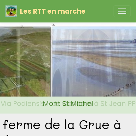
Les RTT en marche
Via Podiensis - de Condom à St Jean PP
Mont St Michel
ferme de la Grue à