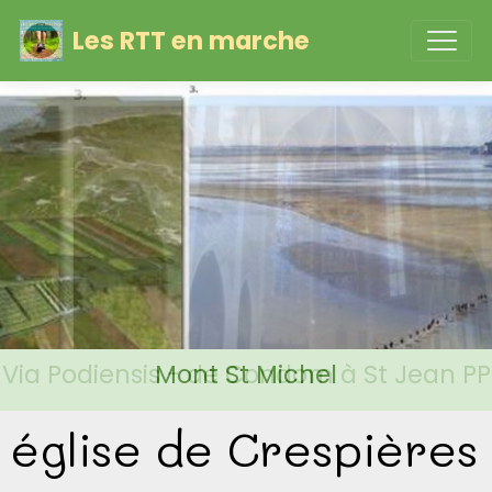
Les RTT en marche
Via Podiensis - de Condom à St Jean PP
Mont St Michel
église de Crespières