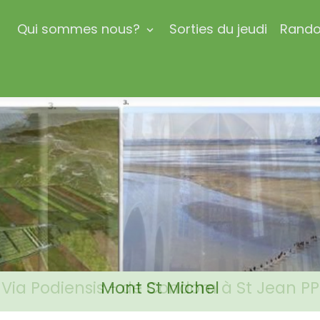
l
Qui sommes nous?
Sorties du jeudi
Rando
Via Podiensis - de Condom à St Jean PP