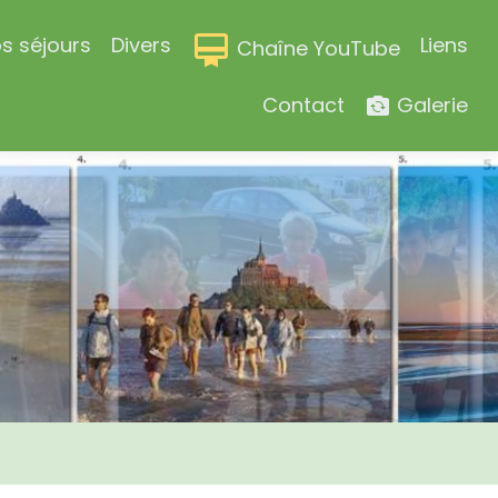
s séjours
Divers
Liens
Chaîne YouTube
Contact
Galerie