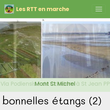
Les RTT en marche
Via Podiensis - de Condom à St Jean PP
Mont St Michel
bonnelles étangs (2)